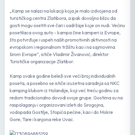
„Kamp se nalazi na lokaciji koja je malo izdvojena od
turističkog centra Zlatibora, a ipak dovoljno blizu da
gosti mogu osetiti sve čari i sadržaje koje on nudi. Većinu
posetilaca ovog auto - kampa čine kamperi iz Evrope,
što potvrđuje i uspeh naših promotivnih aktivnosti na
evropskom i regionalnom tržištu kao i na sajmovima
širom Evrope”, ističe Vladimir Živanović, direktor
Turističke organizacije Zlatibor.
Kamp svake godine beleži sve veći broj individualnih
poseta, a posebno se ističe izuzetna saradnja sa NKC
kamping klubom iz Holandije, koji već treću godinu za
redom tradicionalno dovodi svoje grupe. Gostima su na
raspolaganju i organizovani izleti do Sirogojna,
vodopada Gostilje, Stopića pećine, kao i do Mokre
Gore, Tare i kanjona reke Uvac.