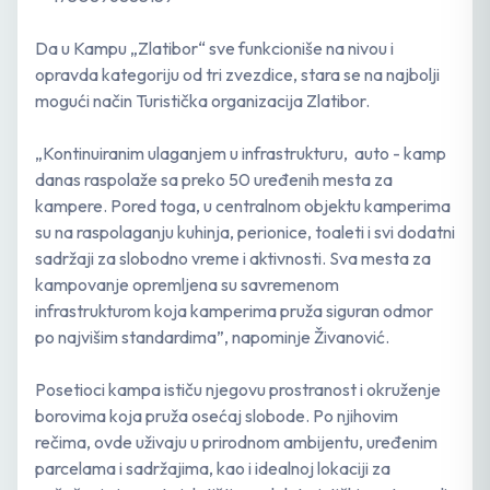
Da u Kampu „Zlatibor“ sve funkcioniše na nivou i
opravda kategoriju od tri zvezdice, stara se na najbolji
mogući način Turistička organizacija Zlatibor.
„Kontinuiranim ulaganjem u infrastrukturu, auto - kamp
danas raspolaže sa preko 50 uređenih mesta za
kampere. Pored toga, u centralnom objektu kamperima
su na raspolaganju kuhinja, perionice, toaleti i svi dodatni
sadržaji za slobodno vreme i aktivnosti. Sva mesta za
kampovanje opremljena su savremenom
infrastrukturom koja kamperima pruža siguran odmor
po najvišim standardima”, napominje Živanović.
Posetioci kampa ističu njegovu prostranost i okruženje
borovima koja pruža osećaj slobode. Po njihovim
rečima, ovde uživaju u prirodnom ambijentu, uređenim
parcelama i sadržajima, kao i idealnoj lokaciji za