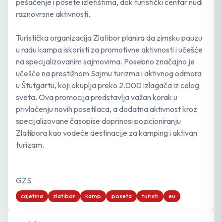
pešačenje i posete izletištima, dok turistički centar nudi
raznovrsne aktivnosti.
Turistička organizacija Zlatibor planira da zimsku pauzu
u radu kampa iskoristi za promotivne aktivnosti i učešće
na specijalizovanim sajmovima. Posebno značajno je
učešće na prestižnom Sajmu turizma i aktivnog odmora
u Štutgartu, koji okuplja preko 2.000 izlagača iz celog
sveta. Ova promocija predstavlja važan korak u
privlačenju novih posetilaca, a dodatna aktivnost kroz
specijalizovane časopise doprinosi pozicioniranju
Zlatibora kao vodeće destinacije za kamping i aktivan
turizam.
GZS
cajetina
zlatibor
kamp
poseta
turisti
eu