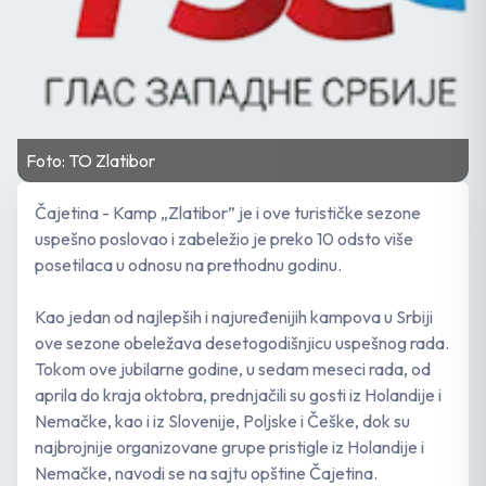
Foto: TO Zlatibor
Čajetina - Kamp „Zlatibor” je i ove turističke sezone
uspešno poslovao i zabeležio je preko 10 odsto više
posetilaca u odnosu na prethodnu godinu.
Kao jedan od najlepših i najuređenijih kampova u Srbiji
ove sezone obeležava desetogodišnjicu uspešnog rada.
Tokom ove jubilarne godine, u sedam meseci rada, od
aprila do kraja oktobra, prednjačili su gosti iz Holandije i
Nemačke, kao i iz Slovenije, Poljske i Češke, dok su
najbrojnije organizovane grupe pristigle iz Holandije i
Nemačke, navodi se na sajtu opštine Čajetina.