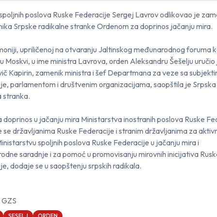
 spoljnih poslova Ruske Federacije Sergej Lavrov odlikovao je za
ika Srpske radikalne stranke Ordenom za doprinos jačanju mira.
oniji, upriličenoj na otvaranju Jaltinskog međunarodnog foruma ko
u Moskvi, u ime ministra Lavrova, orden Aleksandru Šešelju uručio 
vič Kapirin, zamenik ministra i šef Departmana za veze sa subjekt
je, parlamentom i društvenim organizacijama, saopštila je Srpska
a stranka.
 doprinos u jačanju mira Ministarstva inostranih poslova Ruske Fe
e se državljanima Ruske Federacije i stranim državljanima za aktiv
nistarstvu spoljnih poslova Ruske Federacije u jačanju mira i
dne saradnje i za pomoć u promovisanju mirovnih inicijativa Rusk
je, dodaje se u saopštenju srpskih radikala.
/ GZS
SESELJ
ORDEN