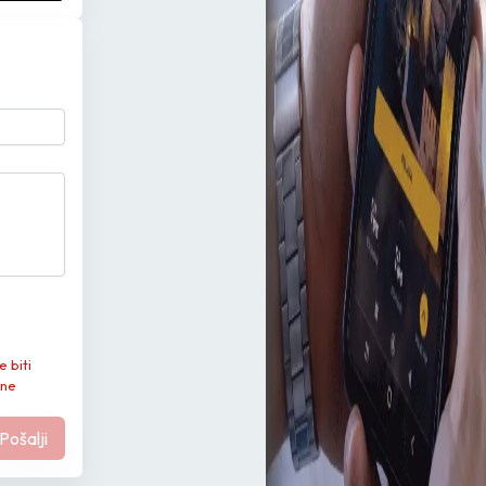
e biti
 ne
Pošalji