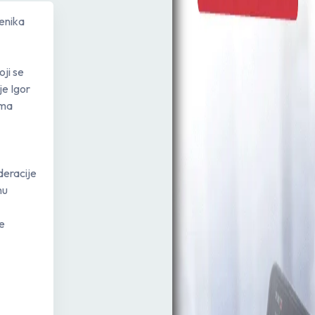
menika
ji se
je Igor
ima
deracije
nu
e