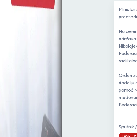
Ministar
predsedn
Na cerem
održava 
Nikolaje
Federaci
radikaln
Orden za
dodeljuj
pomoć Mi
međunaro
Federaci
Sputnik 
LAVROV