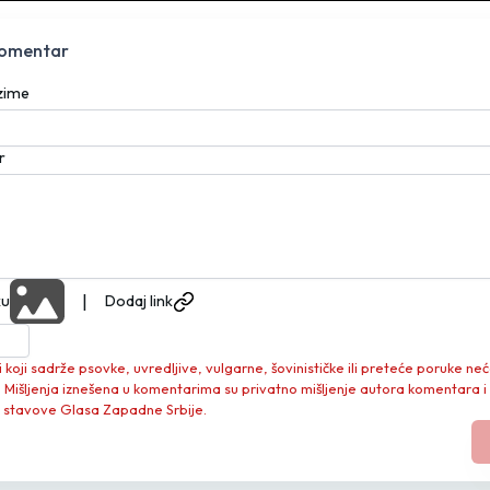
komentar
ezime
r
|
ku
Dodaj link
koji sadrže psovke, uvredljive, vulgarne, šovinističke ili preteće poruke neć
. Mišljenja iznešena u komentarima su privatno mišljenje autora komentara i
 stavove Glasa Zapadne Srbije.