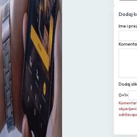
Dodaj 
Ime i pr
Komenta
Dodaj sli
0
+
1
=
Komentari 
objavljeni
održavaju