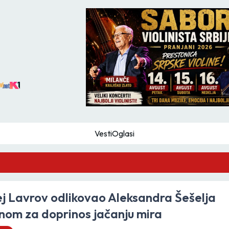
Vesti
Oglasi
GZS
j Lavrov odlikovao Aleksandra Šešelja
om za doprinos jačanju mira