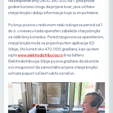
Na besplatan broj 0800 360 300 od 1. juna prošle
godine korisnici mogu da prijave kvar, jave očitano
stanje brojila i dobiju informacije koje su im potrebne.
Po broju poziva u redovnom radu izdvaja se period od 1.
do 6. u mesecu kada operateri zabeleže stanja brojila
za veliki broj korisnika. Pored razgovora sa operaterom,
stanje brojila može se prijaviti putem aplikacije ED
Srbije, što koristi oko 470.000 građana, kao i putem
sajta
www.elektrodistribucija.rs
ili na šalteru.
Elektrodistribucija Srbije poziva građane da iskoriste
ovu mogućnost da samostalno prijave stanje brojila i
ostvare popust od šest odsto na račun.