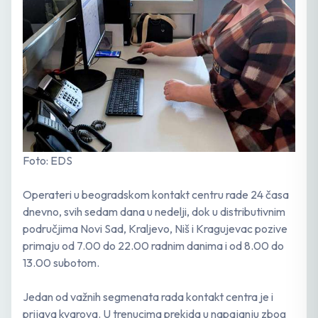
Foto: EDS
Operateri u beogradskom kontakt centru rade 24 časa
dnevno, svih sedam dana u nedelji, dok u distributivnim
područjima Novi Sad, Kraljevo, Niš i Kragujevac pozive
primaju od 7.00 do 22.00 radnim danima i od 8.00 do
13.00 subotom.
Jedan od važnih segmenata rada kontakt centra je i
prijava kvarova. U trenucima prekida u napajanju zbog