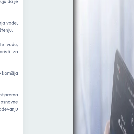
uju da je
nja vode,
štenju.
te vodu,
risti za
v komšija
st prema
 osnovne
abdevanju