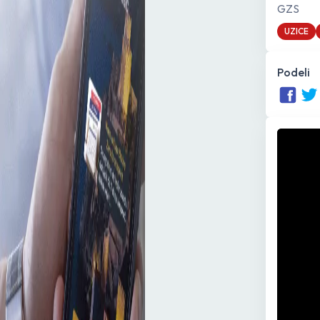
GZS
UZICE
Podeli