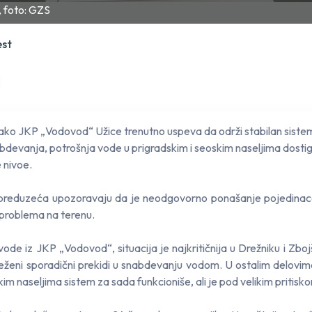
a, foto: GZS
est
Iako JKP „Vodovod“ Užice trenutno uspeva da održi stabilan siste
devanja, potrošnja vode u prigradskim i seoskim naseljima dostig
 nivoe.
 preduzeća upozoravaju da je neodgovorno ponašanje pojedinac
 problema na terenu.
ode iz JKP „Vodovod“, situacija je najkritičnija u Drežniku i Zbojš
eženi sporadični prekidi u snabdevanju vodom. U ostalim delovim
im naseljima sistem za sada funkcioniše, ali je pod velikim pritisk