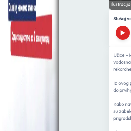
Ilustracij
Slušaj v
Užice – 
vodosnab
rekordne
Iz ovog
do prvih
Kako nav
su zabel
prigradsk