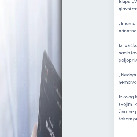
Ekipe „V
glavni r
„Imamo i
odnosno 
Iz užič
naglaša
poljopriv
„Nedopus
nema vod
Iz ovog
svojim 
životne 
tokom pr