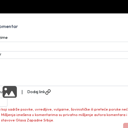
komentar
ezime
r
|
ku
Dodaj link
koji sadrže psovke, uvredljive, vulgarne, šovinističke ili preteće poruke neć
. Mišljenja iznešena u komentarima su privatno mišljenje autora komentara i
 stavove Glasa Zapadne Srbije.