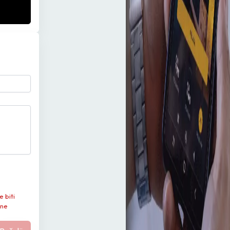
e biti
 ne