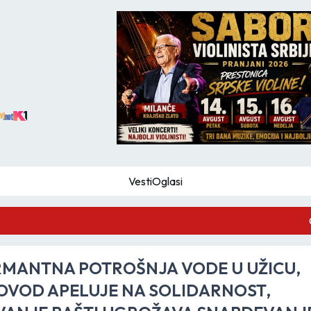
Vesti
Oglasi
GZS
MANTNA POTROŠNJA VODE U UŽICU,
VOD APELUJE NA SOLIDARNOST,