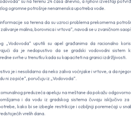
odovoda“ su na terenu 24 časa dnevno, a njihovi izveštaji potvrđ
azlog ogromne potrošnje nenamenska upotreba vode.
nformacije sa terena da su uzroci problema prekomerna potroš
zalivanje malina, borovnica i vrtova“, navodi se u zvaničnom saop
kog „Vodovoda“ uputili su apel građanima da racionalno koris
vajući da je nedopustivo da se gradski vodovodni sistem ko
redne svrhe u trenutku kada su kapaciteti na granici izdržljivosti.
tivo je i nesolidarno da neko zaliva voćnjake i vrtove, a da njego
u ni za piće“, poručuju iz „Vodovoda“.
 komunalnog preduzeća apeluju na meštane da pokažu odgovorno
komšijama i da vodu iz gradskog sistema čuvaju isključivo za
potrebe, kako bi se izbegle restrikcije i ozbiljniji poremećaji u sn
edstojećih vrelih dana.