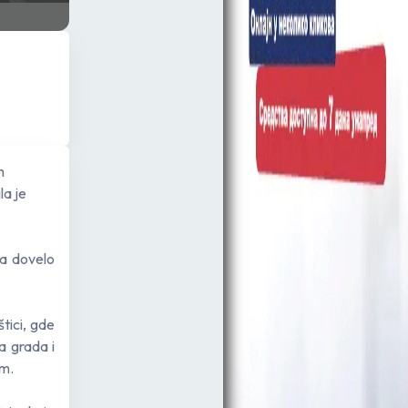
m
la je
a dovelo
tici, gde
a grada i
om.