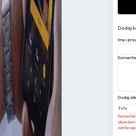
Dodaj 
Ime i pr
Komenta
Dodaj sli
7
+
1
=
Komentari 
objavljeni
održavaju