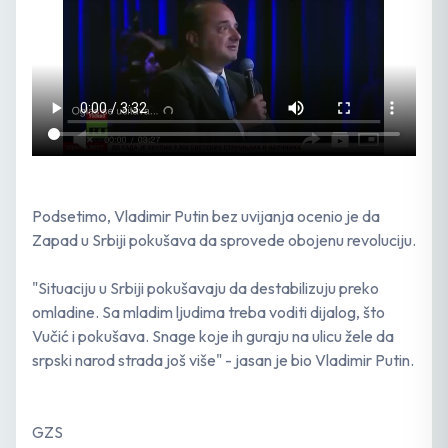
Podsetimo, Vladimir Putin bez uvijanja ocenio je da
Zapad u Srbiji pokušava da sprovede obojenu revoluciju.
"Situaciju u Srbiji pokušavaju da destabilizuju preko
omladine. Sa mladim ljudima treba voditi dijalog, što
Vučić i pokušava. Snage koje ih guraju na ulicu žele da
srpski narod strada još više" - jasan je bio Vladimir Putin.
GZS