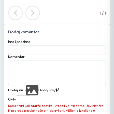
1
/
1
Dodaj komentar
Ime i prezime
Komentar
Dodaj sliku
Dodaj link
0
+
1
=
Komentari koji sadrže psovke, uvredljive, vulgarne, šovinističke
ili preteće poruke neće biti objavljeni. Mišljenja iznešena u