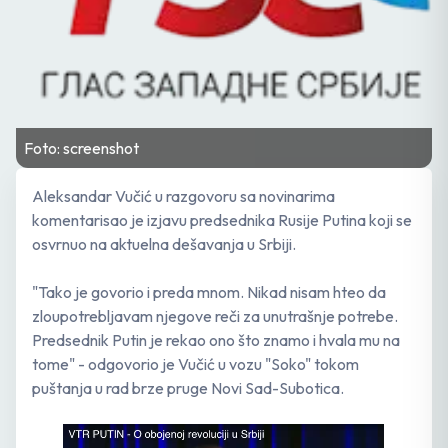
Foto: screenshot
Aleksandar Vučić u razgovoru sa novinarima
komentarisao je izjavu predsednika Rusije Putina koji se
osvrnuo na aktuelna dešavanja u Srbiji.
"Tako je govorio i preda mnom. Nikad nisam hteo da
zloupotrebljavam njegove reči za unutrašnje potrebe.
Predsednik Putin je rekao ono što znamo i hvala mu na
tome" - odgovorio je Vučić u vozu "Soko" tokom
puštanja u rad brze pruge Novi Sad-Subotica.