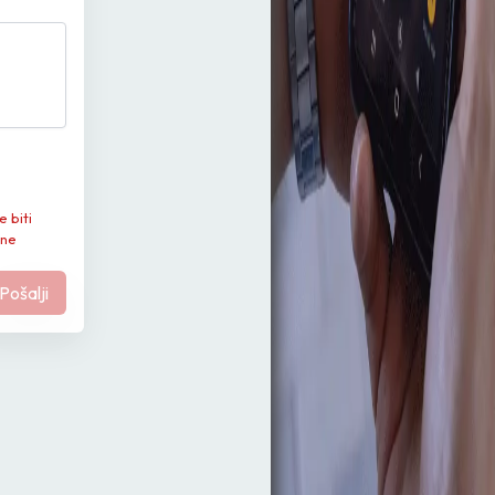
e biti
 ne
Pošalji