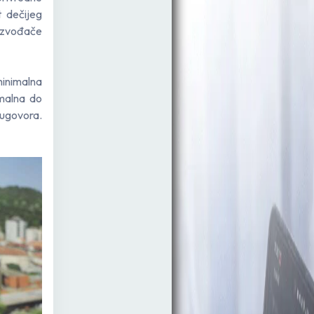
t dečijeg
oizvođače
inimalna
imalna do
 ugovora.