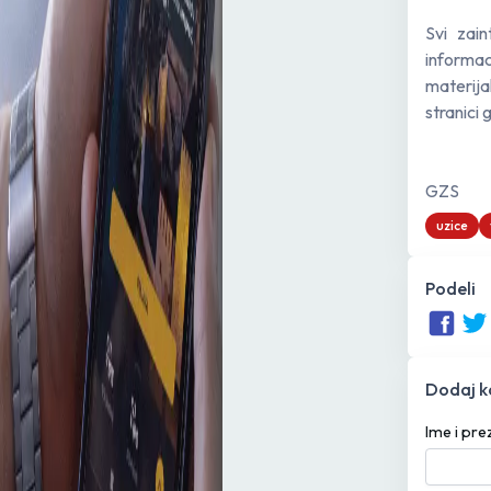
Svi zai
informac
materijal
stranici 
GZS
uzice
Podeli
Dodaj 
Ime i pr