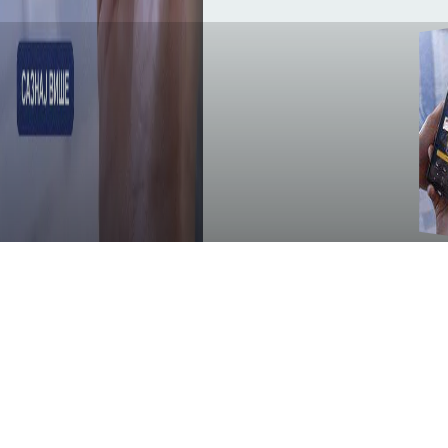
IMPRESSUM
Izdavač:
Privredno društvo GZS doo Čačak.
Glavni i odgovorni urednik:
Gvozden Nikolić.
Registar javnih glasila Republike Srbije broj:
IN000143