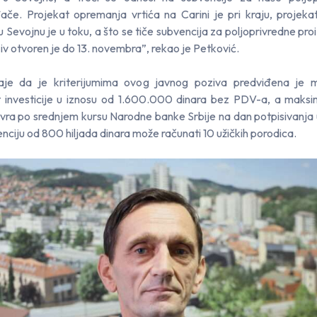
ače. Projekat opremanja vrtića na Carini je pri kraju, projeka
a u Sevojnu je u toku, a što se tiče subvencija za poljoprivredne pr
ziv otvoren je do 13. novembra”, rekao je Petković.
je da je kriterijumima ovog javnog poziva predviđena je m
 investicije u iznosu od 1.600.000 dinara bez PDV-a, a maks
vra po srednjem kursu Narodne banke Srbije na dan potpisivanja
nciju od 800 hiljada dinara može računati 10 užičkih porodica.