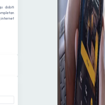
u dobiti
Kompletan
j internet