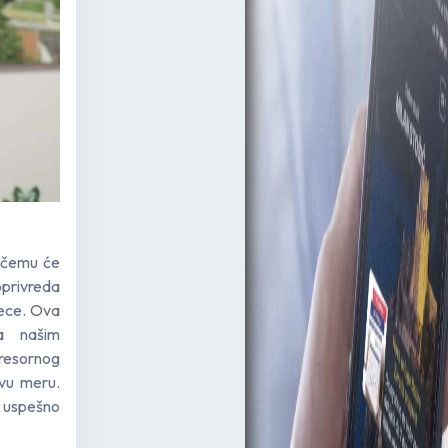
i čemu će
oprivreda
dece. Ova
a našim
 resornog
vu meru.
 uspešno