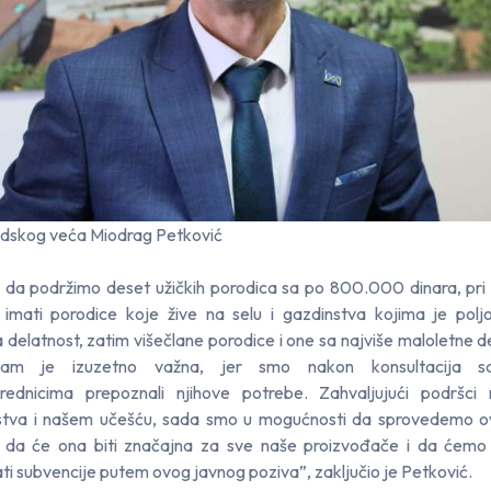
adskog veća Miodrag Petković
e da podržimo deset užičkih porodica sa po 800.000 dinara, pr
t imati porodice koje žive na selu i gazdinstva kojima je polj
 delatnost, zatim višečlane porodice i one sa najviše maloletne 
am je izuzetno važna, jer smo nakon konsultacija s
vrednicima prepoznali njihove potrebe. Zahvaljujući podršci
rstva i našem učešću, sada smo u mogućnosti da sprovedemo o
 da će ona biti značajna za sve naše proizvođače i da ćemo
ati subvencije putem ovog javnog poziva”, zaključio je Petković.