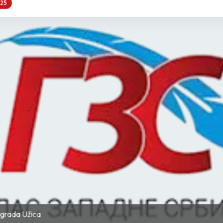
025
t grada Užica