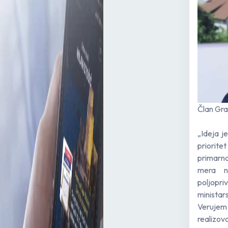
Član Gr
„Ideja j
priorite
primarna
mera n
poljopri
minista
Verujem
realizov