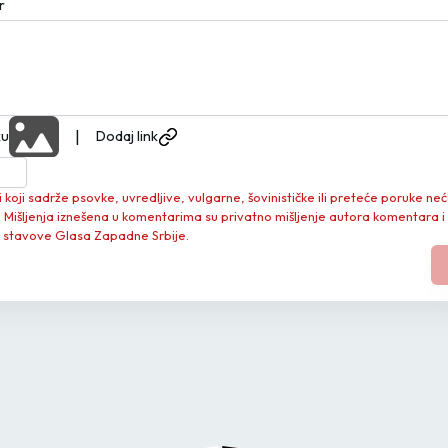
r
|
ku
Dodaj link
koji sadrže psovke, uvredljive, vulgarne, šovinističke ili preteće poruke neć
. Mišljenja iznešena u komentarima su privatno mišljenje autora komentara i
 stavove Glasa Zapadne Srbije.