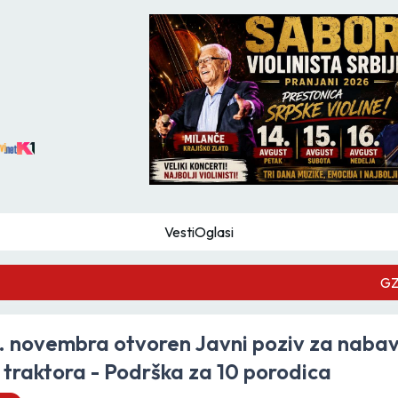
Vesti
Oglasi
GZS
. novembra otvoren Javni poziv za naba
 traktora - Podrška za 10 porodica