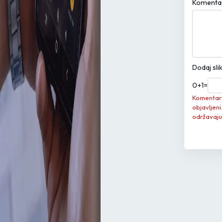
Komenta
Dodaj sli
0
+
1
=
Komentari 
objavljeni
održavaju