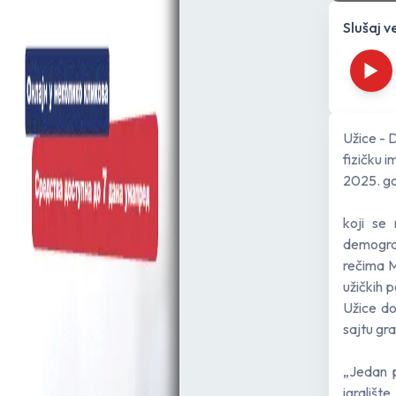
Slušaj v
Užice - 
fizičku 
2025. go
koji se 
demograf
rečima M
užičkih 
Užice do
sajtu gr
„Jedan p
igrališ