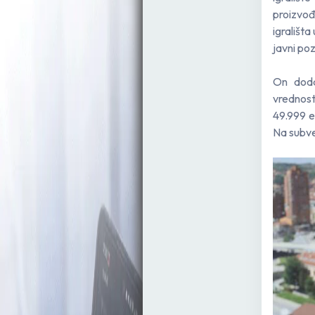
proizvođ
igrališt
javni po
On doda
vrednost
49.999 e
Na subve