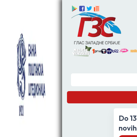
Do 13
novih