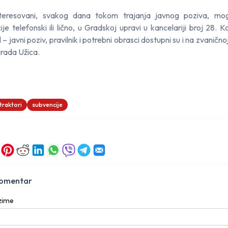
nteresovani, svakog dana tokom trajanja javnog poziva, mog
ije telefonski ili lično, u Gradskoj upravi u kancelariji broj 28. 
 – javni poziv, pravilnik i potrebni obrasci dostupni su i na zvanično
grada Užica.
traktori
subvencije
komentar
ezime