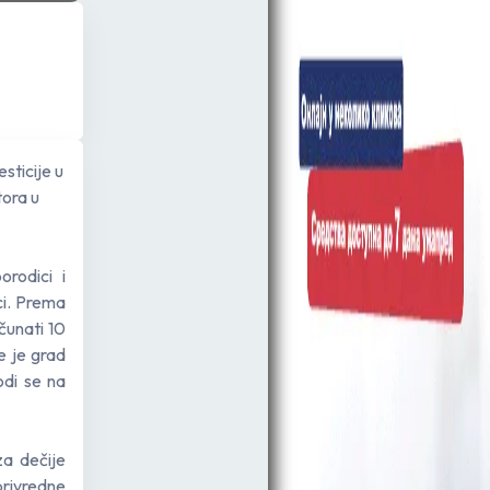
sticije u
tora u
orodici i
ci. Prema
čunati 10
e je grad
odi se na
za dečije
rivredne