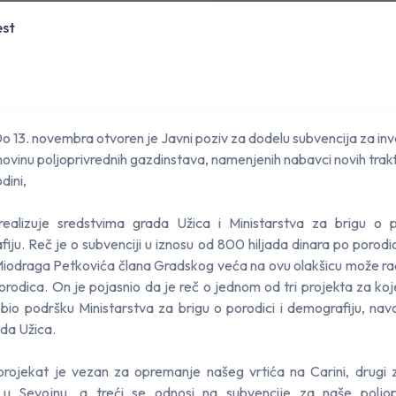
est
Do 13. novembra otvoren je Javni poziv za dodelu subvencija za inve
imovinu poljoprivrednih gazdinstava, namenjenih nabavci novih trak
dini,
realizuje sredstvima grada Užica i Ministarstva za brigu o p
iju. Reč je o subvenciji u iznosu od 800 hiljada dinara po porodi
iodraga Petkovića člana Gradskog veća na ovu olakšicu može ra
porodica. On je pojasnio da je reč o jednom od tri projekta za koj
bio podršku Ministarstva za brigu o porodici i demografiju, nav
ada Užica.
rojekat je vezan za opremanje našeg vrtića na Carini, drugi 
te u Sevojnu, a treći se odnosi na subvencije za naše poljop