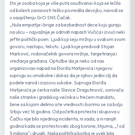
što je osoba koja je više puta osuđivana i koja se lečila
od bolesti zavisnosti teško povredila devojku, navodi se
u saopštenju GrO SNS Čačak.
„Nula empatije i brige za bezbednost dece koju guraju
na ulicu – najvažnije je odmah napasti Vučića i izvući neki
jeftin politički poen. Ljudi koji seju mržnju u svakom svom
govoru, nastupu, tekstu. Ljudi koje predvodi Stojan
Marković, rodonačelnik govora mržnje, targetiranja i
vređanja građana. Optužbe da je neko od nas
organizovao napad na Đorđa Matijevića i njegovu
suprugu su umobolne i dokaz da je njihov jedini cilj da
podele narod i izazovu sukobe. Supruga Đorđa
Matijevića je ćerka naše Slavice Dragutinović, osnivača
naše stranke i gradskog većnika u trećem mandatu,
žene sa kojom delimo iste vrednosti i borimo se za bolju
Srbiju već 16 godina. Od početka protesta i skupova u
Čačku nije bilo nijednog incidenta, ni sada, a ni ranijih
godina kada se protestovalo zbog korone, litijuma, „1 od
5 miliona" i drugih. Naša politička borba je uvek bila