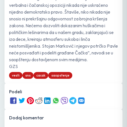
verbalna i čačanskoj opoziciji nikada nije uskraćeno
nijedno demokratsko pravo. Štaviše, niko nikada nije
snosio ni prekršajnu odgovornost za brojna kršenja
zakona. Nećemo dozvoliti dokazanim huškačima i
političkim lešinarima da u našem gradu, zaklanjajući se
iza dece, kreiraju atmosferu sukoba i linča
neistomišljenika. Stojan Marković i njegov potrčko Pavle
neće posvađati i podeliti građane Čačka”, navodi se u
saopštenju dostavljenom svim medijima.
GZS
vesti
sns
cacak
saopstenje
Podeli
Dodaj komentar