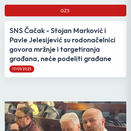
GZS
SNS Čačak - Stojan Marković i
Pavle Jelesijević su rodonačelnici
govora mržnje i targetiranja
građana, neće podeliti građane
17/01/2025