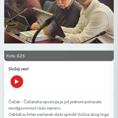
Foto: GZS
Slušaj vest
Čačak - Čačanska opozicija je još jednom pokazala
neodgovornost i lošu nameru.
Održali su hitan sastanak da bi optužili Vučića zbog toga