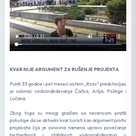
KVAR NIJE ARGUMENT ZA RUŠENJE PROJEKTA
Punih 33 godine i pet meseci sistem „Rzav“ predstavljao
je oslonac vodosnabdevanja Čačka, Arilja, Požege i
Lučana.
Zbog toga su mnogi građani sa nevericom pratili
pokušaje da se aktuelni kvar koristi kao argument protiv
projekata čija je osnovna namena upravo povećanje
bezbednosti i stabilnosti vodosnabdevanja u