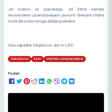
Jer kvarovi se popravljaju. Ali šteta nastala
neosnovanim uznemiravanjem javnosti i širenjem straha
može da ostavi mnogo dublje posledice.
Glas zapadne Srbije(izvor, dzs tv LAV)
SVRAČKOVO
RZAV
DNEVNIK ZAPADNE SRBIJE
Podeli