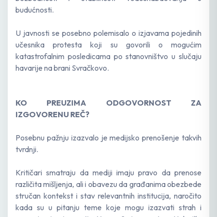
budućnosti.
U javnosti se posebno polemisalo o izjavama pojedinih
učesnika protesta koji su govorili o mogućim
katastrofalnim posledicama po stanovništvo u slučaju
havarije na brani Svračkovo.
KO PREUZIMA ODGOVORNOST ZA
IZGOVORENU REČ?
Posebnu pažnju izazvalo je medijsko prenošenje takvih
tvrdnji.
Kritičari smatraju da mediji imaju pravo da prenose
različita mišljenja, ali i obavezu da građanima obezbede
stručan kontekst i stav relevantnih institucija, naročito
kada su u pitanju teme koje mogu izazvati strah i