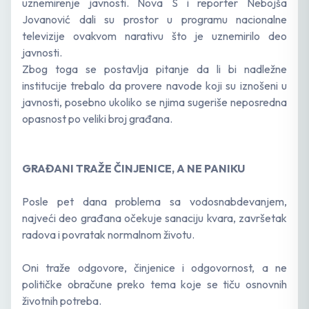
uznemirenje javnosti. Nova S i reporter Nebojša
Jovanović dali su prostor u programu nacionalne
televizije ovakvom narativu što je uznemirilo deo
javnosti.
Zbog toga se postavlja pitanje da li bi nadležne
institucije trebalo da provere navode koji su iznošeni u
javnosti, posebno ukoliko se njima sugeriše neposredna
opasnost po veliki broj građana.
GRAĐANI TRAŽE ČINJENICE, A NE PANIKU
Posle pet dana problema sa vodosnabdevanjem,
najveći deo građana očekuje sanaciju kvara, završetak
radova i povratak normalnom životu.
Oni traže odgovore, činjenice i odgovornost, a ne
političke obračune preko tema koje se tiču osnovnih
životnih potreba.