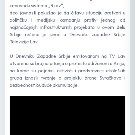
cevovodu sistema „Rzav“,
deo javnosti pokušao je da čitavu situaciju pretvori u
političku i medijsku kampanju protiv jednog od
najznačajnijih infrastrukturnih projekata u ovom delu
Srbije rečeno je sinoć u Dnevniku zapadne Srbije
Televizije Lav
U Dnevniku Zapadne Srbije emitovanom na TV Lav
otvorena su brojna pitanja o protestu održanom u Arilju,
na kome su pojedini aktivisti i predstavnici ekoloških
grupa iznosili tvrdnje o projektu brane Svračkovo i
bezbednosti buduće akumulacije.