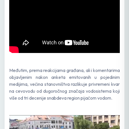
Međutim, prema reakcijama građana, ali i komentarima
objavljenim nakon anketa emitovanih u pojedinim
medijima, većina stanovništva razlikuje privremeni kvar
na cevovodu od dugoročnog značaja vodosistema koji
više od tri decenije snabdeva region pijaćom vodom.