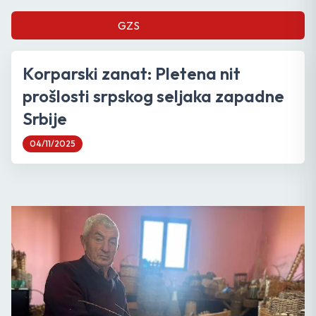
GZS
Korparski zanat: Pletena nit
prošlosti srpskog seljaka zapadne
Srbije
04/11/2025