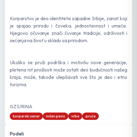
Korparstvo je deo identiteta zapadne Srbije, zanat koji
je spajao prirodu i čoveka, jednostavnost i umeće.
Njegovo očuvanje znači čuvanje tradicije, održivosti i
sećanja na život u skladu sa prirodom.
Ukoliko se pruži podrška i motivišu nove generacije,
pletena nit prošlosti može ostati deo budućnosti našeg
kraja, može, takođe ulepšavati sve što je deo i etno
turizma.
GZS/RINA
korparski zanar
milan pavic
vrba
pruće
Podeli