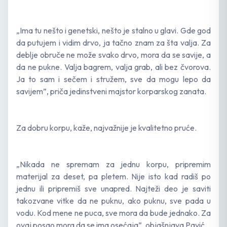
„Ima tu nešto i genetski, nešto je stalno u glavi. Gde god
da putujem i vidim drvo, ja tačno znam za šta valja. Za
deblje obruče ne može svako drvo, mora da se savije, a
da ne pukne. Valja bagrem, valja grab, ali bez čvorova.
Ja to sam i sečem i stružem, sve da mogu lepo da
savijem”, priča jedinstveni majstor korparskog zanata.
Za dobru korpu, kaže, najvažnije je kvalitetno pruće.
„Nikada ne spremam za jednu korpu, pripremim
materijal za deset, pa pletem. Nije isto kad radiš po
jednu ili pripremiš sve unapred. Najteži deo je saviti
takozvane vitke da ne puknu, ako puknu, sve pada u
vodu. Kod mene ne puca, sve mora da bude jednako. Za
ovaj posao mora da se ima osećaja”, objašnjava Pavić.