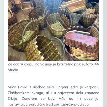
Za dobru korpu, najvažnije je kvalitetno pruće, foto: 4N
Studio
Milan Pavić iz užičkog sela Gorjani jedini je korpar u
Zlatiborskom okrugu, ali i u najvećem delu zapadne
Srbije. Zanatom se bavi više od tri decenije,
nastavljajući porodičnu tradiciju nasleđenu od oca.