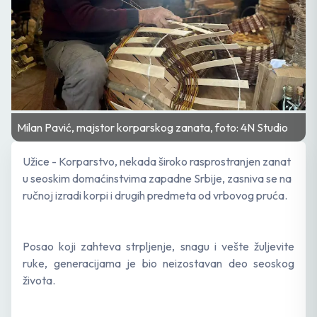
Milan Pavić, majstor korparskog zanata, foto: 4N Studio
Užice - Korparstvo, nekada široko rasprostranjen zanat
u seoskim domaćinstvima zapadne Srbije, zasniva se na
ručnoj izradi korpi i drugih predmeta od vrbovog pruća.
Posao koji zahteva strpljenje, snagu i vešte žuljevite
ruke, generacijama je bio neizostavan deo seoskog
života.