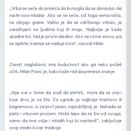
„Vrba se seče do proleća da bi mogla da se obnavlja i da
raste novi mladar. Ako se ne seče, od toga nema ništa,
ne izbijaju grane. Važno je da se održavaju vrbaci, ja
sarađujem sa ljudima koji ih imaju. Najbolje je kada
spadne list, tad je pruće idealno. Ako se uzme sirovo, pa
se isplete, kasnije se naduje kora”, navodi Milan.
Zanat, naglašava, ima budućnost ako ga neko poželi
učiti, Milan Pavić je, kako kaže rad da prenese znanje.
„Nije sve u tome da znaš da pleteš, mora da se zna i
koje drvo je za šta. Za ogradu je najbolje hrastovo ili
bagremovo, a za prut jasen, najizdržljiviji je. Nekada se
plelo i vrbovim prućem. Može lepo da se živi od ovoga,
samo da ima volje i mladih koji bi nastavili”, zaključuje
ovaj vredni čuvar tradicije.