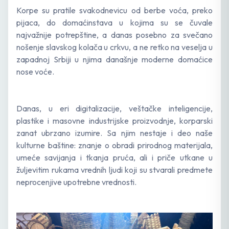
Korpe su pratile svakodnevicu od berbe voća, preko
pijaca, do domaćinstava u kojima su se čuvale
najvažnije potrepštine, a danas posebno za svečano
nošenje slavskog kolača u crkvu, a ne retko na veselja u
zapadnoj Srbiji u njima današnje moderne domaćice
nose voće.
Danas, u eri digitalizacije, veštačke inteligencije,
plastike i masovne industrijske proizvodnje, korparski
zanat ubrzano izumire. Sa njim nestaje i deo naše
kulturne baštine: znanje o obradi prirodnog materijala,
umeće savijanja i tkanja pruća, ali i priče utkane u
žuljevitim rukama vrednih ljudi koji su stvarali predmete
neprocenjive upotrebne vrednosti.