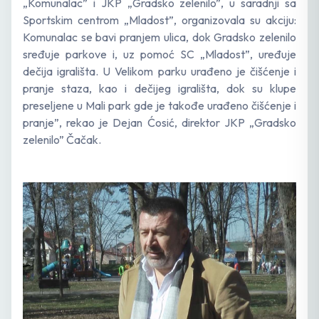
„Komunalac” i JKP „Gradsko zelenilo”, u saradnji sa
Sportskim centrom „Mladost”, organizovala su akciju:
Komunalac se bavi pranjem ulica, dok Gradsko zelenilo
sređuje parkove i, uz pomoć SC „Mladost”, uređuje
dečija igrališta. U Velikom parku urađeno je čišćenje i
pranje staza, kao i dečijeg igrališta, dok su klupe
preseljene u Mali park gde je takođe urađeno čišćenje i
pranje”, rekao je Dejan Ćosić, direktor JKP „Gradsko
zelenilo” Čačak.