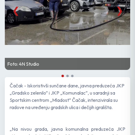
❮
❯
Foto: 4N Studio
Čačak - Iskoristivši sunčane dane, javna preduzeća JKP
„Gradsko zelenilo” i JKP „Komunalac”, u saradnji sa
Sportskim centrom „Mladost” Čačak, intenzivirala su
radove na uređenju gradskih ulica i dečijih igrališta.
„Na nivou grada, javna komunalna preduzeća JKP