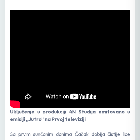
Uključenje u produkciji 4N Studija emitovano u
emisiji „Jutro” na Prvoj televiziji
Sa prvim sunčanim danima Čačak dobija čistije lice