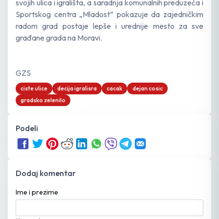
svojih ulica i igrališta, a saradnja komunalnih preduzeća i
Sportskog centra „Mladost” pokazuje da zajedničkim
radom grad postaje lepše i urednije mesto za sve
građane grada na Moravi.
GZS
ciste ulice
decija igralisra
cacak
dejan cosic
gradsko zelenilo
Podeli
Dodaj komentar
Ime i prezime