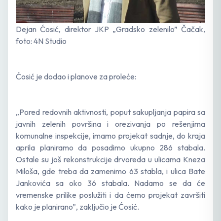
Dejan Ćosić, direktor JKP „Gradsko zelenilo” Čačak,
foto: 4N Studio
Ćosić je dodao i planove za proleće:
„Pored redovnih aktivnosti, poput sakupljanja papira sa
javnih zelenih površina i orezivanja po rešenjima
komunalne inspekcije, imamo projekat sadnje, do kraja
aprila planiramo da posadimo ukupno 286 stabala.
Ostale su još rekonstrukcije drvoreda u ulicama Kneza
Miloša, gde treba da zamenimo 63 stabla, i ulica Bate
Jankovića sa oko 36 stabala. Nadamo se da će
vremenske prilike poslužiti i da ćemo projekat završiti
kako je planirano”, zaključio je Ćosić.