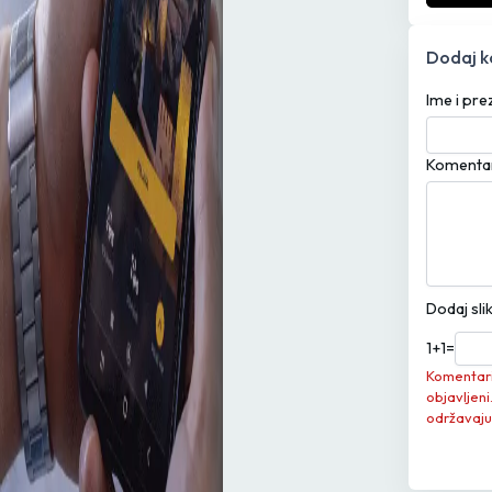
Dodaj 
Ime i pr
Komenta
Dodaj sli
1
+
1
=
Komentari 
objavljeni
održavaju