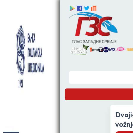
S
Dvoji
vožnj