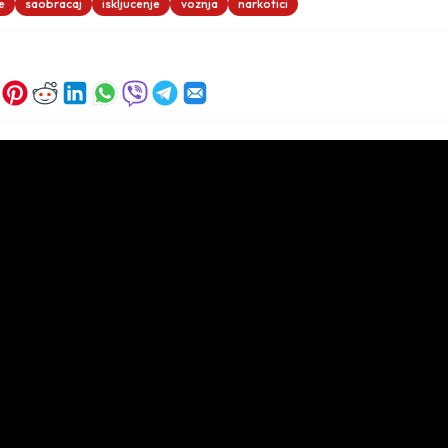
e
saobracaj
iskljucenje
voznja
narkotici