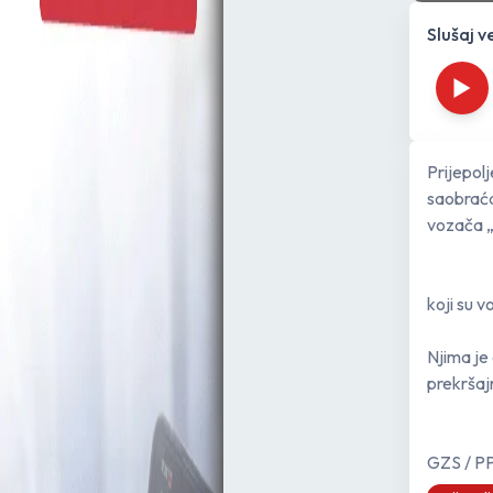
Slušaj v
Prijepolj
saobraća
vozača 
koji su 
Njima je
prekršaj
GZS / P