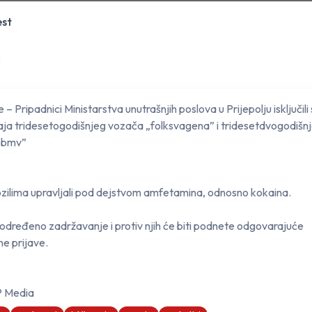
est
e – Pripadnici Ministarstva unutrašnjih poslova u Prijepolju isključili 
ja tridesetogodišnjeg vozača „folksvagena” i tridesetdvogodišn
„bmv”
vozilima upravljali pod dejstvom amfetamina, odnosno kokaina.
 određeno zadržavanje i protiv njih će biti podnete odgovarajuće
ne prijave.
P Media