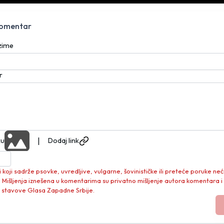
komentar
ezime
r
|
ku
Dodaj link
koji sadrže psovke, uvredljive, vulgarne, šovinističke ili preteće poruke neć
. Mišljenja iznešena u komentarima su privatno mišljenje autora komentara i
 stavove Glasa Zapadne Srbije.