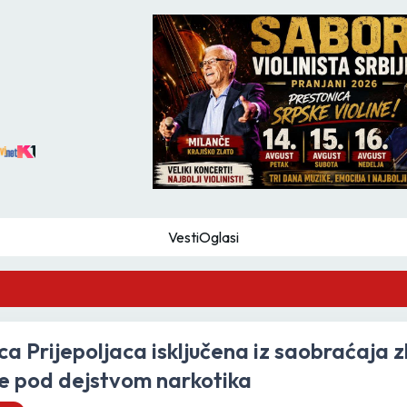
Vesti
Oglasi
GZS
ca Prijepoljaca isključena iz saobraćaja 
e pod dejstvom narkotika