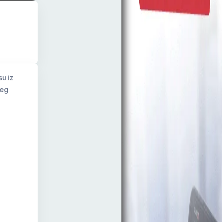
su iz
jeg