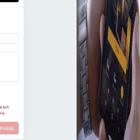
e biti
 ne
Pošalji