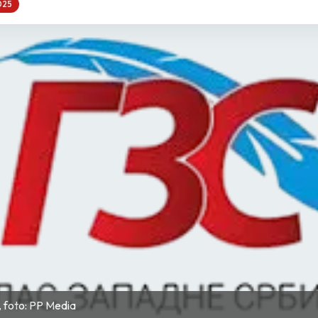
025
a, foto: PP Media