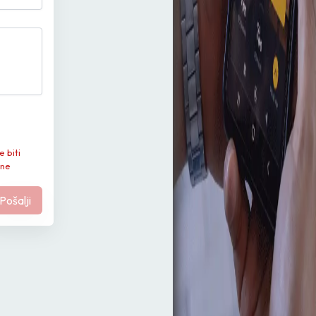
e biti
 ne
Pošalji