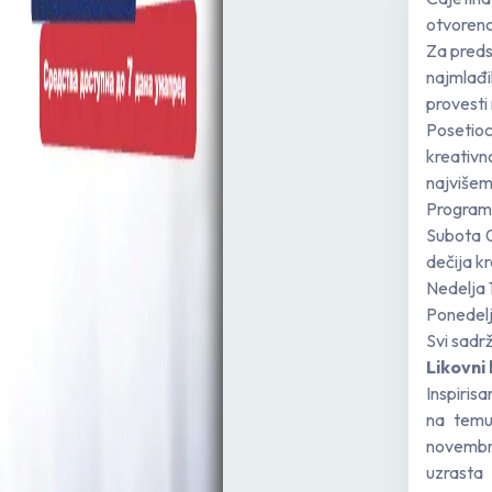
otvoreno
Za preds
najmlađi
provesti
Posetioc
kreativn
najvišem 
Program
Subota 0
dečija k
Nedelja 
Ponedelj
Svi sadrž
Likovni
Inspiris
na temu
novembra
uzrasta