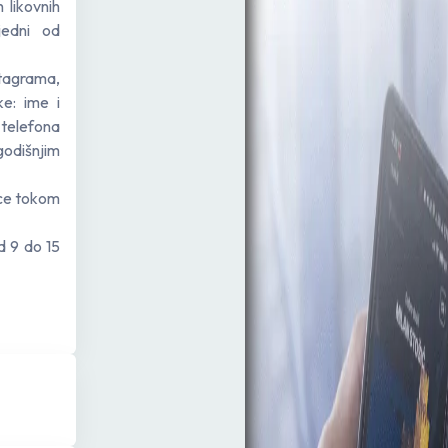
 likovnih
jedni od
tagrama,
e: ime i
telefona
godišnjim
ice tokom
d 9 do 15