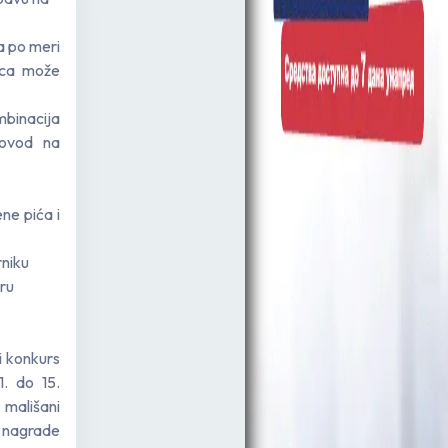
a po meri
dica može
mbinacija
provod na
ne pića i
rniku
aru
i konkurs
. do 15.
 mališani
 nagrade