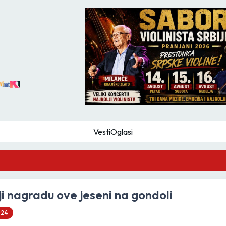
Vesti
Oglasi
GZS
i nagradu ove jeseni na gondoli
024