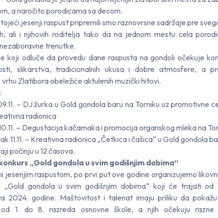
m, a naročito porodicama sa decom.
tojeći jesenji raspust pripremili smo raznovrsne sadržaje pre sveg
h, ali i njihovih roditelja tako da na jednom mestu cela poro
 nezaboravne trenutke.
e koji odluče da provedu dane raspusta na gondoli očekuje ko
osti, slikarstva, tradicionalnih ukusa i dobre atmosfere, a 
vrhu Zlatibora obeležiće aktulenih muzički hitovi.
:
9.11. – DJ žurka u Gold gondola baru na Torniku uz promotivne ce
reativna radionica
10.11. – Degustacija kačamaka i promocija organskog mleka na To
ak 11.11. – Kreativna radionica „Četkica i čašica“ u Gold gondola b
aji počinju u 12 časova.
 konkurs „Gold gondola u svim godišnjim dobima“
ani jesenjim raspustom, po prvi put ove godine organizujemo likovn
 „Gold gondola u svim godišnjim dobima“ koji će trajati od 1
 2024. godine. Maštovitost i talenat imaju priliku da pokažu
 od 1. do 8. razreda osnovne škole, a njih očekuju razne