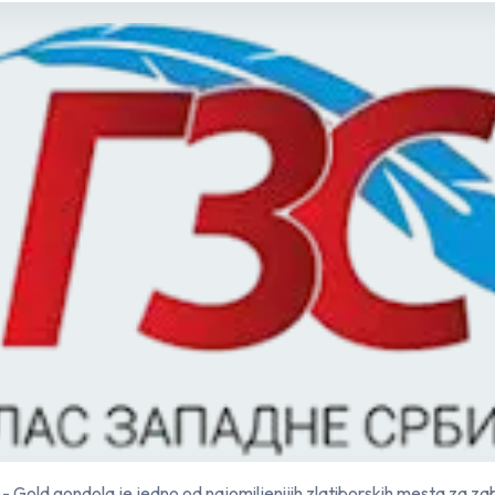
 - Gold gondola je jedno od najomiljenijih zlatiborskih mesta za z