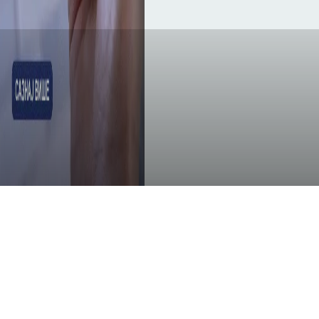
IMPRESSUM
Izdavač:
Privredno društvo GZS doo Čačak.
Glavni i odgovorni urednik:
Gvozden Nikolić.
Registar javnih glasila Republike Srbije broj:
IN000143