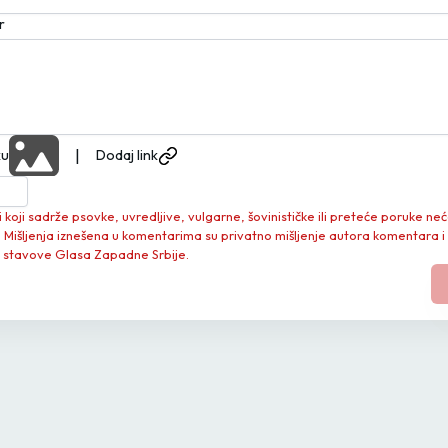
r
|
ku
Dodaj link
koji sadrže psovke, uvredljive, vulgarne, šovinističke ili preteće poruke neć
. Mišljenja iznešena u komentarima su privatno mišljenje autora komentara i
 stavove Glasa Zapadne Srbije.