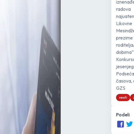
iznenađe
radova 
najuatent
Likovne
Mesindž
prezime
roditelj
dobima“
Konkurso
jesenjeg
Podsećam
časova, 
GZS
vesti
Podeli