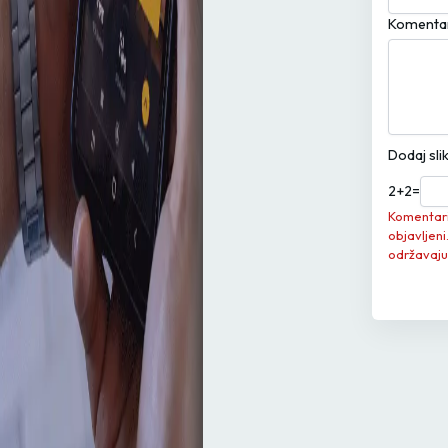
Komenta
Dodaj sli
2
+
2
=
Komentari 
objavljeni
održavaju