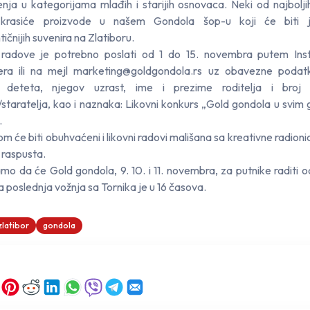
nja u kategorijama mlađih i starijih osnovaca. Neki od najboljih
krasiće proizvode u našem Gondola šop-u koji će biti 
ičnijih suvenira na Zlatiboru.
 radove je potrebno poslati od 1 do 15. novembra putem Ins
era ili na mejl marketing@goldgondola.rs uz obavezne podatk
 deteta, njegov uzrast, ime i prezime roditelja i broj 
a/staratelja, kao i naznaka: Likovni konkurs „Gold gondola u svim 
.
m će biti obuhvaćeni i likovni radovi mališana sa kreativne radion
 raspusta.
o da će Gold gondola, 9. 10. i 11. novembra, za putnike raditi o
a poslednja vožnja sa Tornika je u 16 časova.
zlatibor
gondola