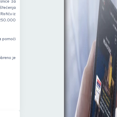
snice za
oštećenja
Ristiću iz
e 250.000
a pomoći
obreno je