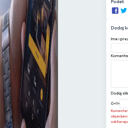
Podeli
Dodaj 
Ime i pr
Komenta
Dodaj sli
0
+
1
=
Komentari 
objavljeni
održavaju