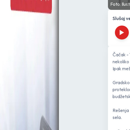
Foto: Ilust
Slušaj v
Čačak - 
nekoliko
Ipak mešt
Gradsko
proteklo
budžetsk
Rešenja 
sela.