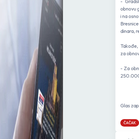
- Grads
obnovu g
i na osno
Bresnice
dinara, 
Takođe,
za obnov
- Za obn
250.000 
Glas zap
ČAČAK