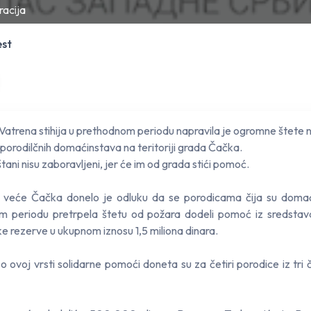
racija
est
Vatrena stihija u prethodnom periodu napravila je ogromne štete 
 porodilčnih domaćinstava na teritoriji grada Čačka.
ani nisu zaboravljeni, jer će im od grada stići pomoć.
 veće Čačka donelo je odluku da se porodicama čija su domać
m periodu pretrpela štetu od požara dodeli pomoć iz sredsta
e rezerve u ukupnom iznosu 1,5 miliona dinara.
o ovoj vrsti solidarne pomoći doneta su za četiri porodice iz tri