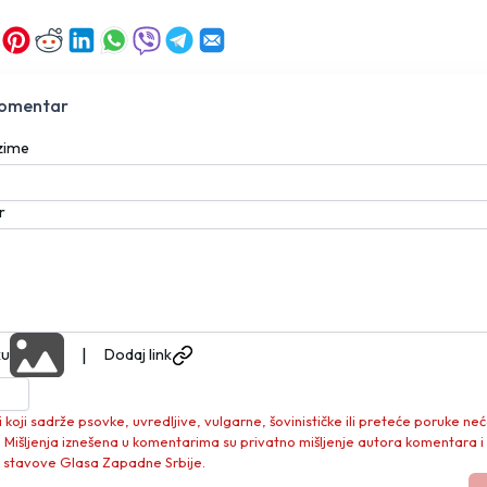
komentar
ezime
r
|
ku
Dodaj link
koji sadrže psovke, uvredljive, vulgarne, šovinističke ili preteće poruke neć
. Mišljenja iznešena u komentarima su privatno mišljenje autora komentara i
 stavove Glasa Zapadne Srbije.