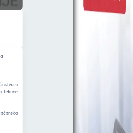
na
instva u
va tekuće
 čačanska