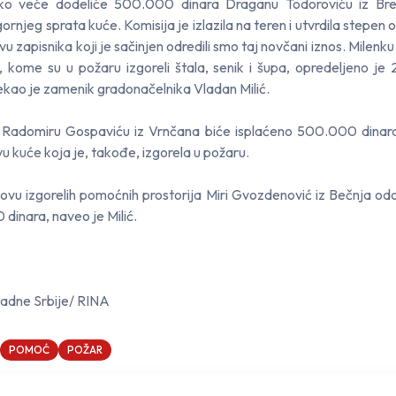
ko veće dodeliće 500.000 dinara Draganu Todoroviću iz Bre
ornjeg sprata kuće. Komisija je izlazila na teren i utvrdila stepen 
vu zapisnika koji je sačinjen odredili smo taj novčani iznos. Milenku 
, kome su u požaru izgoreli štala, senik i šupa, opredeljeno j
rekao je zamenik gradonačelnika Vladan Milić.
 Radomiru Gospaviću iz Vrnčana biće isplaćeno 500.000 dinar
u kuće koja je, takođe, izgorela u požaru.
ovu izgorelih pomoćnih prostorija Miri Gvozdenović iz Bečnja od
dinara, naveo je Milić.
adne Srbije/ RINA
POMOĆ
POŽAR