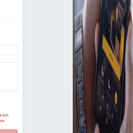
e biti
 ne