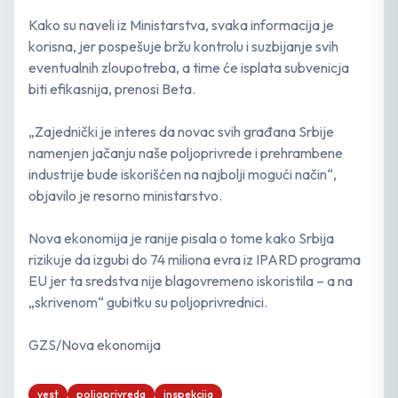
Kako su naveli iz Ministarstva, svaka informacija je
korisna, jer pospešuje bržu kontrolu i suzbijanje svih
eventualnih zloupotreba, a time će isplata subvenicja
biti efikasnija, prenosi Beta.
„Zajednički je interes da novac svih građana Srbije
namenjen jačanju naše poljoprivrede i prehrambene
industrije bude iskorišćen na najbolji mogući način“,
objavilo je resorno ministarstvo.
Nova ekonomija je ranije pisala o tome kako Srbija
rizikuje da izgubi do 74 miliona evra iz IPARD programa
EU jer ta sredstva nije blagovremeno iskoristila – a na
„skrivenom“ gubitku su poljoprivrednici.
GZS/Nova ekonomija
vest
poljoprivreda
inspekcija