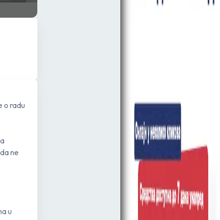
e o radu
da
 da ne
ma u