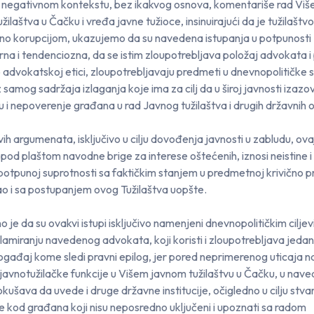
 negativnom kontekstu, bez ikakvog osnova, komentariše rad Viš
žilaštva u Čačku i vređa javne tužioce, insinuirajući da je tužilaštvo
o korupcijom, ukazujemo da su navedena istupanja u potpunosti
na i tendenciozna, da se istim zloupotrebljava položaj advokata 
 advokatskoj etici, zloupotrebljavaju predmeti u dnevnopolitičke s
 iz samog sadržaja izlaganja koje ima za cilj da u široj javnosti izazo
 i nepoverenje građana u rad Javnog tužilaštva i drugih državnih 
ih argumenata, isključivo u cilju dovođenja javnosti u zabludu, ova
pod plaštom navodne brige za interese oštećenih, iznosi neistine 
u potpunoj suprotnosti sa faktičkim stanjem u predmetnoj krivično p
kao i sa postupanjem ovog Tužilaštva uopšte.
 je da su ovakvi istupi isključivo namenjeni dnevnopolitičkim ciljev
amiranju navedenog advokata, koji koristi i zloupotrebljava jedan
događaj kome sledi pravni epilog, jer pored neprimerenog uticaja n
 javnotužilačke funkcije u Višem javnom tužilaštvu u Čačku, u nav
okušava da uvede i druge državne institucije, očigledno u cilju stva
 kod građana koji nisu neposredno uključeni i upoznati sa radom