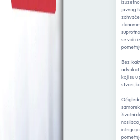
izuzetno
javnog tu
zahvaćen
zlonamer
suprotno
se vidi i
pometnju
Bez ikakv
advokat 
koji su 
stvari, 
Očigledno
samorekl
životni 
nosilaca
intrigu p
pometnje