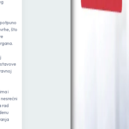
eg
i potpuno
vrhe, što
ve
organa.
j
i stavove
ravnoj
ima i
 nesrećni
a rad
edenu
ranja