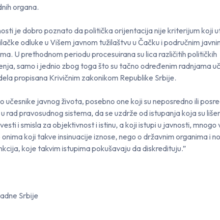
nih organa.
nosti je dobro poznato da politička orijentacija nije kriterijum koji u
ilačke odluke u Višem javnom tužilaštvu u Čačku i područnim javn
ima. U prethodnom periodu procesuirana su lica različitih političkih
enja, samo i jednio zbog toga što su tačno određenim radnjama uči
 dela propisana Krivičnim zakonikom Republike Srbije.
 učesnike javnog života, posebno one koji su neposredno ili posr
i u rad pravosudnog sistema, da se uzdrže od istupanja koja su lišen
esti i smisla za objektivnost i istinu, a koji istupi u javnosti, mnogo 
 onima koji takve insinuacije iznose, nego o državnim organima i n
nkcija, koje takvim istupima pokušavaju da diskredituju.”
adne Srbije