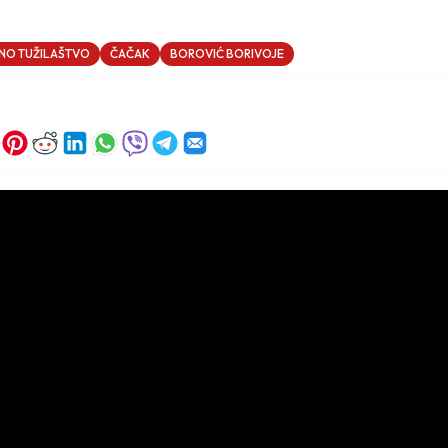
VNO TUŽILAŠTVO
ČAČAK
BOROVIĆ BORIVOJE