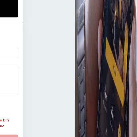
e biti
 ne