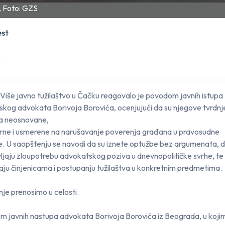
a, Foto: GZS
est
Više javno tužilaštvo u Čačku reagovalo je povodom javnih istupa
kog advokata Borivoja Borovića, ocenjujući da su njegove tvrdnj
va neosnovane,
ne i usmerene na narušavanje poverenja građana u pravosudne
ije. U saopštenju se navodi da su iznete optužbe bez argumenata, 
ljaju zloupotrebu advokatskog poziva u dnevnopolitičke svrhe, te
ju činjenicama i postupanju tužilaštva u konkretnim predmetima.
je prenosimo u celosti.
 javnih nastupa advokata Borivoja Borovića iz Beograda, u koji