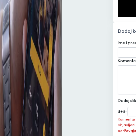
Dodaj 
Ime i pr
Komenta
Dodaj sli
3
+
3
=
Komentari 
objavljeni
održavaju