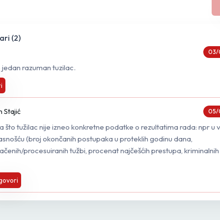
ri (
2
)
03/
jedan razuman tuzilac.
i
n Stajić
05/
a što tužilac nije izneo konkretne podatke o rezultatima rada: npr u 
asnošću (broj okončanih postupaka u proteklih godinu dana,
čenih/procesuiranih tužbi, procenat najčešćih prestupa, kriminalnih r
govori