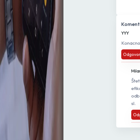
Komenta
YYY
Konacno 
Odgovor
Mila
Štet
efik
odba
sl.
Od