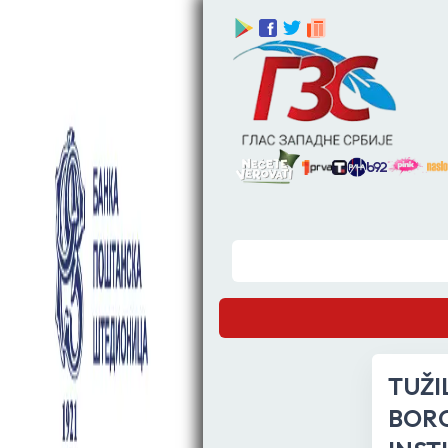
TUŽI
BORO