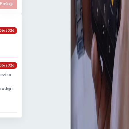
Pošalji
06/2026
06/2026
vezi sa
adnji i