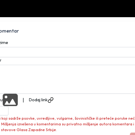
komentar
ezime
r
|
ku
Dodaj link
koji sadrže psovke, uvredljive, vulgarne, šovinističke ili preteće poruke neć
. Mišljenja iznešena u komentarima su privatno mišljenje autora komentara i
 stavove Glasa Zapadne Srbije.