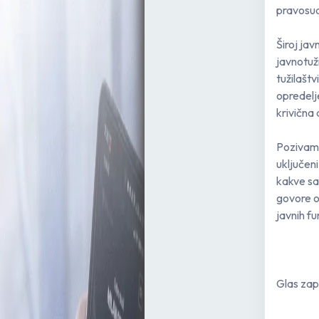
pravosud
Široj jav
javnotuž
tužilaštv
opredelj
krivična
Pozivamo
uključen
kakve sav
govore o
javnih fu
Glas zap