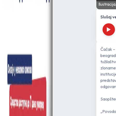
Ilustracij
Slušaj v
Čačak – 
beograds
tužilašt
zlonamer
instituc
predstav
odgovara
Saopšten
„Povodom