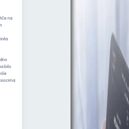
tiče na
im
nila
edno
a bilo
više
osiocima