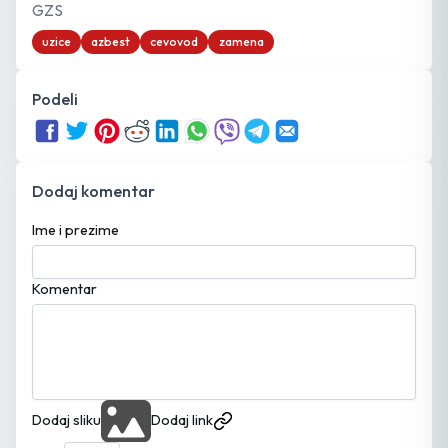
GZS
uzice
azbest
cevovod
zamena
Podeli
Dodaj komentar
Ime i prezime
Komentar
Dodaj sliku
Dodaj link