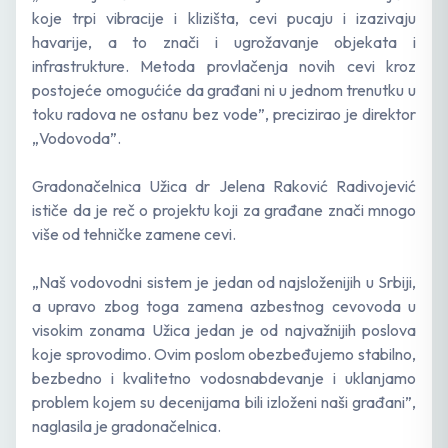
koje trpi vibracije i klizišta, cevi pucaju i izazivaju
havarije, a to znači i ugrožavanje objekata i
infrastrukture. Metoda provlačenja novih cevi kroz
postojeće omogućiće da građani ni u jednom trenutku u
toku radova ne ostanu bez vode”, precizirao je direktor
„Vodovoda”.
Gradonačelnica Užica dr Jelena Raković Radivojević
ističe da je reč o projektu koji za građane znači mnogo
više od tehničke zamene cevi.
„Naš vodovodni sistem je jedan od najsloženijih u Srbiji,
a upravo zbog toga zamena azbestnog cevovoda u
visokim zonama Užica jedan je od najvažnijih poslova
koje sprovodimo. Ovim poslom obezbeđujemo stabilno,
bezbedno i kvalitetno vodosnabdevanje i uklanjamo
problem kojem su decenijama bili izloženi naši građani”,
naglasila je gradonačelnica.