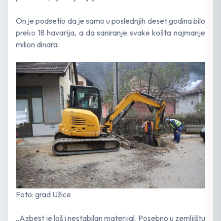
On je podsetio da je samo u poslednjih deset godina bilo
preko 18 havarija, a da saniranje svake košta najmanje
milion dinara.
Foto: grad Užice
„Azbest je loš i nestabilan materijal. Posebno u zemljištu