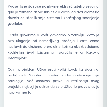
Podsetila je da su se pozitivni efekti već videli u Sevojnu,
gde je zamena azbestnih cevi u dužini od dva kilometra
dovela do stabilizacije sistema i značajnog smanjenja
gubitaka.
„Kada govorimo o vodi, govorimo o zdravlju. Zato je
ovo ulaganje od nemerljivog značaja i zato ćemo
nastaviti da ulažemo u projekte kojima obezbeđujemo
kvalitetan život Užičanima”, poručila je dr Raković
Radivojević.
Ovim projektom Užice pravi veliki korak ka sigurnijoj
budućnosti. Stabilno i uredno vodosnabdevanje nije
privilegija, već osnovno pravo, a realizacija ovog
projekta najbolji je dokaz da se u Užicu to pravo stavlja
na prvo mesto.