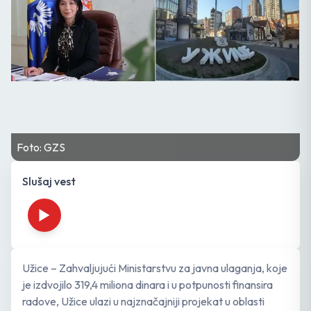
Foto: GZS
Slušaj vest
Užice – Zahvaljujući Ministarstvu za javna ulaganja, koje
je izdvojilo 319,4 miliona dinara i u potpunosti finansira
radove, Užice ulazi u najznačajniji projekat u oblasti