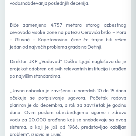
vodosnabdevanja poslednjih decenija.
Biće zamenjeno 4.757 metara starog azbestnog
cevovoda visoke zone na potezu Cerovića brdo – Pora
– Gluvaći – Kapetanovina, čime će trajno biti rešen
jedan od najvećih problema grada na Đetinji.
Direktor JKP „Vodovod” Duško Ljujić naglašava da je
projekat odobren od svih relevantnih institucija i urađen
po najvišim standardima.
„Javna nabavka je završena i u narednih 10 do 15 dana
očekuje se potpisivanje ugovora. Početak radova
planiran je do decembra, a rok za završetak je godinu
dana. Ovim poslom obezbeđujemo sigurnu i zdravu
vodu za 20.000 građana koji se snabdevaju sa ovog
sistema, a koji je još od 1986. predstavljao ozbiljan
problem”, izjavio je Ljujić.