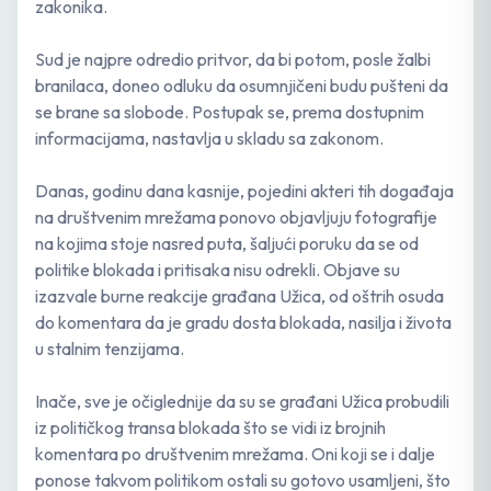
zakonika. ⁠
Sud je najpre odredio pritvor, da bi potom, posle žalbi
branilaca, doneo odluku da osumnjičeni budu pušteni da
se brane sa slobode. Postupak se, prema dostupnim
informacijama, nastavlja u skladu sa zakonom. ⁠
Danas, godinu dana kasnije, pojedini akteri tih događaja
na društvenim mrežama ponovo objavljuju fotografije
na kojima stoje nasred puta, šaljući poruku da se od
politike blokada i pritisaka nisu odrekli. Objave su
izazvale burne reakcije građana Užica, od oštrih osuda
do komentara da je gradu dosta blokada, nasilja i života
u stalnim tenzijama.
Inače, sve je očiglednije da su se građani Užica probudili
iz političkog transa blokada što se vidi iz brojnih
komentara po društvenim mrežama. Oni koji se i dalje
ponose takvom politikom ostali su gotovo usamljeni, što