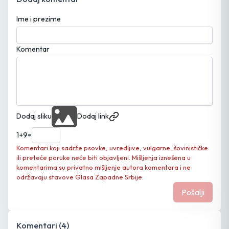
Ime i prezime
Komentar
Dodaj sliku
Dodaj link
1
+
9
=
Komentari koji sadrže psovke, uvredljive, vulgarne, šovinističke
ili preteće poruke neće biti objavljeni. Mišljenja iznešena u
komentarima su privatno mišljenje autora komentara i ne
održavaju stavove Glasa Zapadne Srbije.
Pošalji
Komentari (
4
)