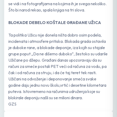
se vidi i na fotografijama na kojima ih je svega nekoliko.
Što bi narod rekao, spala knjiga na tri slova.
BLOKADE DEBELO KOŠTALE GRAĐANE UŽICA
Ta politika Užicu nije donela ništa dobro osim podela,
incidenata i atmosfere pritiska. Blokada grada ostavila
je duboke rane, a blokade deponije, iza kojih su stajale
grupe poput „Da ne dišemo duboko”, žestoko su udarile
Užičane po džepu. Građani danas upozoravaju da su
računi za smeće postali PET veći od računa za vodu, pa
čak i od računa za struju, i da će taj teret tek rasti.
Užičani na odvoženje i deponovanje smeća svake
godine daju jednu novu školu,vrtić i desetine kilometara
puteva. Istovremeno na računima udruženja koje su
blokirale deponiju našli su se milioni dinara.
GZS