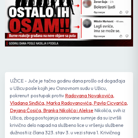
UŽICE - Juče je tačno godinu dana prošlo od događaja
u Užicu posle kojih jeu Osnovnom sudu u Užicu,
pokrenut postupak protiv
Radovana Novakovića,
Vladana Sinđića, Marka Radovanovića, Pavla Cicvarića,
Dejana Ćosića, Branka Nikolića i Alekse
Nikolića, svih iz
Užica, zbog postojanja osnovane sumnje da su izvršili
krivično delo napad na službeno lice u vršenju službene
dužnosti iz člana 323. stav 3. u vezi stava 1. Krivičnog