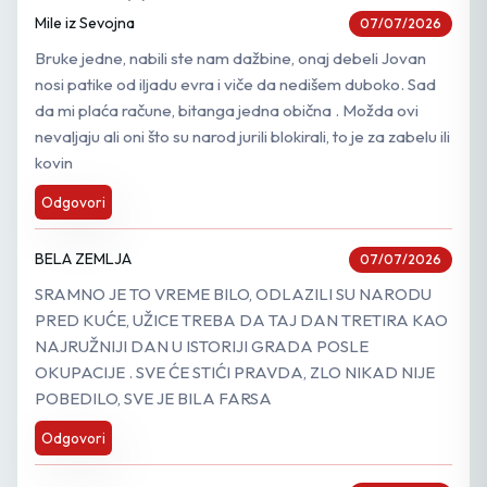
Mile iz Sevojna
07/07/2026
Bruke jedne, nabili ste nam dažbine, onaj debeli Jovan
nosi patike od iljadu evra i viče da nedišem duboko. Sad
da mi plaća račune, bitanga jedna obična . Možda ovi
nevaljaju ali oni što su narod jurili blokirali, to je za zabelu ili
kovin
Odgovori
BELA ZEMLJA
07/07/2026
SRAMNO JE TO VREME BILO, ODLAZILI SU NARODU
PRED KUĆE, UŽICE TREBA DA TAJ DAN TRETIRA KAO
NAJRUŽNIJI DAN U ISTORIJI GRADA POSLE
OKUPACIJE . SVE ĆE STIĆI PRAVDA, ZLO NIKAD NIJE
POBEDILO, SVE JE BILA FARSA
Odgovori