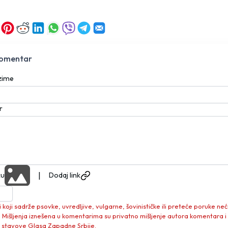
komentar
ezime
r
|
ku
Dodaj link
koji sadrže psovke, uvredljive, vulgarne, šovinističke ili preteće poruke neć
. Mišljenja iznešena u komentarima su privatno mišljenje autora komentara i
 stavove Glasa Zapadne Srbije.