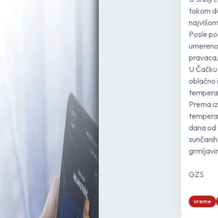
tokom da
najvišom
Posle po
umereno 
pravaca,
U Čačku 
oblačno i
temperat
Prema iz
temperat
dana od 
sunčanih 
grmljavi
GZS
vreme