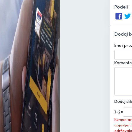
Podeli
Dodaj 
Ime i pr
Komenta
Dodaj sli
1
+
2
=
Komentari 
objavljeni
održavaju