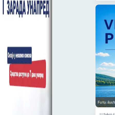
Foto: ilus
U Srbiji