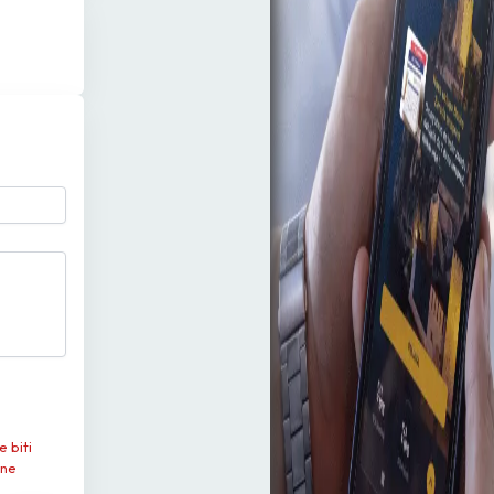
e biti
 ne