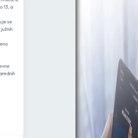
 13, a
uje se
 južnih
reno
nevne
narednih