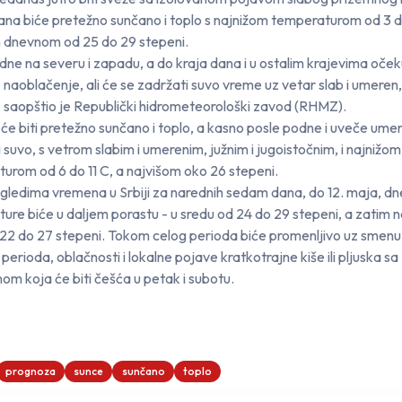
na biće pretežno sunčano i toplo s najnižom temperaturom od 3 do
 dnevnom od 25 do 29 stepeni.
dne na severu i zapadu, a do kraja dana i u ostalim krajevima oček
naoblačenje, ali će se zadržati suvo vreme uz vetar slab i umeren,
 saopštio je Republički hidrometeorološki zavod (RHMZ).
će biti pretežno sunčano i toplo, a kasno posle podne i uveče ume
 suvo, s vetrom slabim i umerenim, južnim i jugoistočnim, i najnižom
urom od 6 do 11 C, a najvišom oko 26 stepeni.
gledima vremena u Srbiji za narednih sedam dana, do 12. maja, d
ure biće u daljem porastu - u sredu od 24 do 29 stepeni, a zatim 
22 do 27 stepeni. Tokom celog perioda biće promenljivo uz smenu
perioda, oblačnosti i lokalne pojave kratkotrajne kiše ili pljuska sa
nom koja će biti češća u petak i subotu.
prognoza
sunce
sunčano
toplo