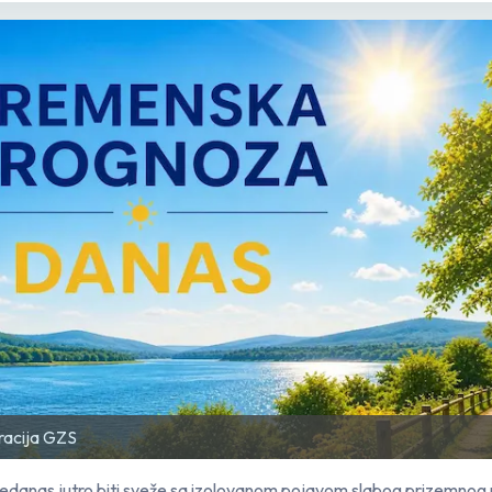
tracija GZS
 ćedanas jutro biti sveže sa izolovanom pojavom slabog prizemnog