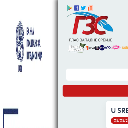
U SR
05/05/