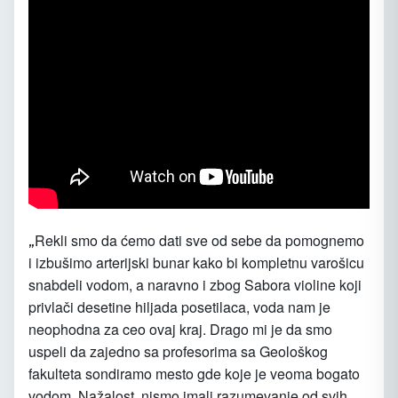
Rekli smo da ćemo dati sve od sebe da pomognemo
„
i izbušimo arterijski bunar kako bi kompletnu varošicu
snabdeli vodom, a naravno i zbog Sabora violine koji
privlači desetine hiljada posetilaca, voda nam je
neophodna za ceo ovaj kraj. Drago mi je da smo
uspeli da zajedno sa profesorima sa Geološkog
fakulteta sondiramo mesto gde koje je veoma bogato
vodom. Nažalost, nismo imali razumevanje od svih