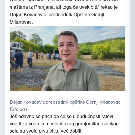
meštana iz Pranjana, ali toga će uvek biti.” rekao je
Dejan Kovačević, predsednik Opštine Gornji
Milanovac.
Dejan Kovačević predsednik opštine Gornji Milanovac
foto Gzs
Još odavno se priča da će se u budućnosti ratovi
voditi za vodu, a meštani ovog gornjomilanovačkog
sela su svoju prvu bitku već dobili.