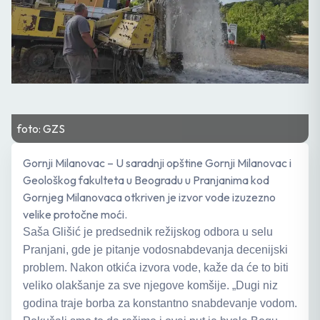
foto: GZS
Gornji Milanovac – U saradnji opštine Gornji Milanovac i
Geološkog fakulteta u Beogradu u Pranjanima kod
Gornjeg Milanovaca otkriven je izvor vode izuzezno
velike protočne moći.
Saša Glišić je predsednik režijskog odbora u selu
Pranjani, gde je pitanje vodosnabdevanja decenijski
problem. Nakon otkića izvora vode, kaže da će to biti
veliko olakšanje za sve njegove komšije. „Dugi niz
godina traje borba za konstantno snabdevanje vodom.