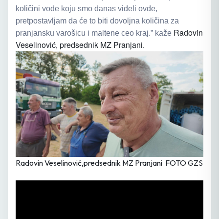
količini vode koju smo danas videli ovde,
pretpostavljam da će to biti dovoljna količina za
Radovin
pranjansku varošicu i maltene ceo kraj.” kaže
Veselinović, predsednik M
Z
Pranjani.
Radovin Veselinović,predsednik MZ Pranjani FOTO GZS