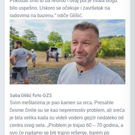
Pokušali smo to da rešimo i ovaj put je hvala Bogu
bilo uspešno. Uskoro se očekuje i završetak na
radovima na bazenu.” ističe Glišić.
Saša Glišić foto GZS
Svim meštanima je pao kamen sa srca. Presahle
česme činile su se kao nepremostiv problem, ali sreća
je bila velika kada su videli vodeni gejzir nedaleko od
centra svog sela. „Problem je trajao 60 – 70 godina, a
ovo će nadamo se biti trajno rešenje, barem po