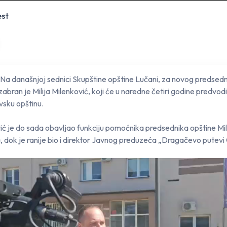
est
 Na današnjoj sednici Skupštine opštine Lučani, za novog predsed
zabran je Milija Milenković, koji će u naredne četiri godine predvodi
sku opštinu.
ić je do sada obavljao funkciju pomoćnika predsednika opštine Mil
, dok je ranije bio i direktor Javnog preduzeća „Dragačevo putev