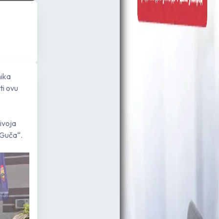
nika
ti ovu
ivoja
i Guča“.