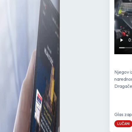
Njegov i
narednom
Dragače
Glas zap
LUČANI