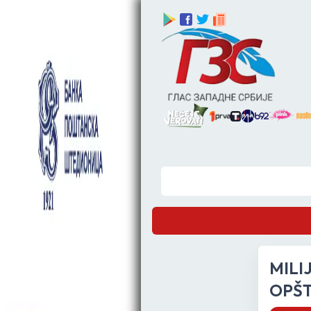
MILI
OPŠT