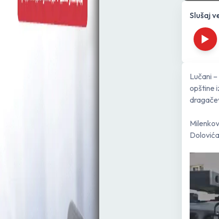
Slušaj v
Lučani –
opštine i
dragačev
Milenkov
Dolovića