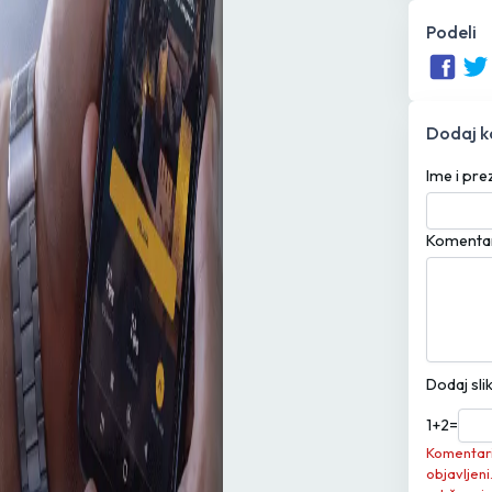
Podeli
Dodaj 
Ime i pr
Komenta
Dodaj sli
1
+
2
=
Komentari 
objavljeni