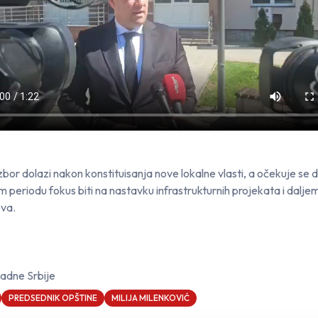
zbor dolazi nakon konstituisanja nove lokalne vlasti, a očekuje se d
 periodu fokus biti na nastavku infrastrukturnih projekata i dalje
va.
adne Srbije
PREDSEDNIK OPŠTINE
MILIJA MILENKOVIĆ