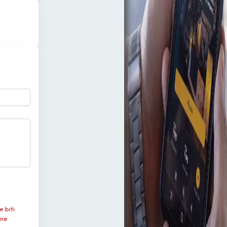
e biti
 ne