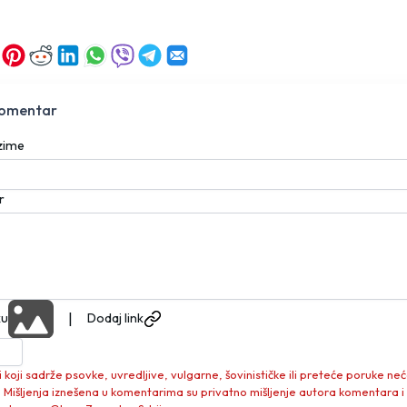
komentar
ezime
r
|
ku
Dodaj link
koji sadrže psovke, uvredljive, vulgarne, šovinističke ili preteće poruke neć
. Mišljenja iznešena u komentarima su privatno mišljenje autora komentara i