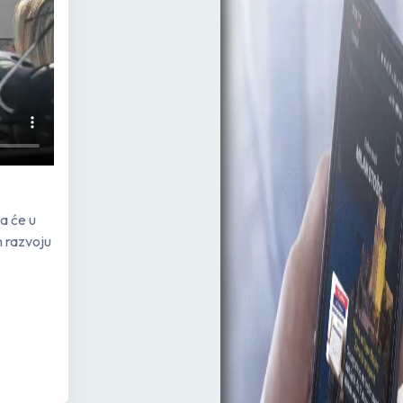
a će u
m razvoju