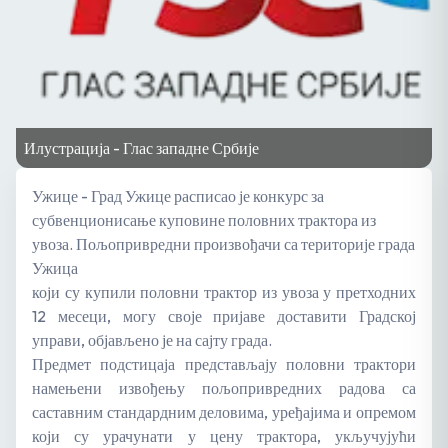
Илустрација - Глас западне Србије
Ужице - Град Ужице расписао је конкурс за
субвенционисање куповине половних трактора из
увоза. Пољопривредни произвођачи са територије града
Ужица
који су купили половни трактор из увоза у претходних
12 месеци, могу своје пријаве доставити Градској
управи, објављено је на сајту града.
Предмет подстицаја представљају половни трактори
намењени извођењу пољопривредних радова са
саставним стандардним деловима, уређајима и опремом
који су урачунати у цену трактора, укључујући