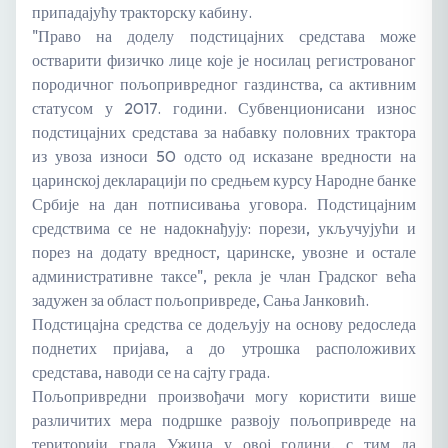
припадајућу тракторску кабину.
"Право на доделу подстицајних средстава може
остварити физичко лице које је носилац регистрованог
породичног пољопривредног газдинства, са активним
статусом у 2017. години. Субвенционисани износ
подстицајних средстава за набавку половних трактора
из увоза износи 50 одсто од исказане вредности на
царинској декларацији по средњем курсу Народне банке
Србије на дан потписивања уговора. Подстицајним
средствима се не надокнађују: порези, укључујући и
порез на додату вредност, царинске, увозне и остале
административне таксе", рекла је члан Градског већа
задужен за област пољопривреде, Сања Јанковић.
Подстицајна средства се додељују на основу редоследа
поднетих пријава, а до утрошка расположивих
средстава, наводи се на сајту града.
Пољопривредни произвођачи могу користити више
различитих мера подршке развоју пољопривреде на
територији града Ужица у овој години, с тим да