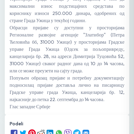
максимални износ подстицајних средстава по
кориснику износи 250.000 динара, одобрених од
стране Града Ужица у текућој години.
Обрасци пријаве су доступни у просторијама
Регионалне развојне агенције "Златибор" (Петра
Ћеловића бб, 31000 Ужице) у просторијама Градске
управе Града Ужица (Одсек за пољопривреду,
канцеларија бр. 28, на адреси Димитрија Туцовића 52,
31000 Ужице) сваког радног дана од 10 до 14 часова,
или се може преузети на сајту града.
Попуњен образац пријаве и потребну документацију
подносилац пријаве доставља лично на писарницу
Градске управе града Ужица, канцеларија бр. 12,
најкасније до петка 22. септембра до 14 часова.
Глас западне Србије
Podeli