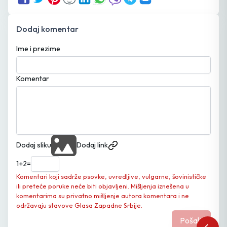
Dodaj komentar
Ime i prezime
Komentar
Dodaj sliku
Dodaj link
1
+
2
=
Komentari koji sadrže psovke, uvredljive, vulgarne, šovinističke
ili preteće poruke neće biti objavljeni. Mišljenja iznešena u
komentarima su privatno mišljenje autora komentara i ne
održavaju stavove Glasa Zapadne Srbije.
Pošalji